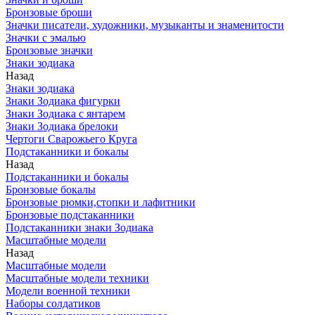
Бронзовые броши
Значки писатели, художники, музыканты и знаменитости
Значки с эмалью
Бронзовые значки
Знаки зодиака
Назад
Знаки зодиака
Знаки Зодиака фигурки
Знаки Зодиака с янтарем
Знаки Зодиака брелоки
Чертоги Сварожьего Круга
Подстаканники и бокалы
Назад
Подстаканники и бокалы
Бронзовые бокалы
Бронзовые рюмки,стопки и лафитники
Бронзовые подстаканники
Подстаканники знаки Зодиака
Масштабные модели
Назад
Масштабные модели
Масштабные модели техники
Модели военной техники
Наборы солдатиков