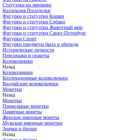
Статуэтки на змеевике
Коллекция Посиделки
Фигурки и статуэтки Кошки
Фигурки и статуэтки Собаки
Фигурки и статуэтки Животный мир
Фигурки и статуэтки Санкт-Петербург
Фигурки Спорт
Фигурки предметы быта и обихода
Исторические личности
Персонажи и сюжеты
Колокольчики
Назад
Колокольчики
Коллекционные колокольчики
Валдайские колокольчики
Монетки
Назад
Монетки
Прикольные монетки
Памятные монеты
Женские именные монеты
Мужские именные монетки
Значки и броши
Назад
Значки и броши