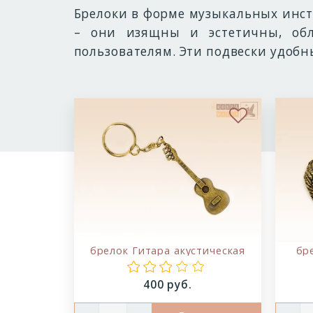
Брелоки в форме музыкальных инс
– они изящны и эстетичны, обл
пользователям. Эти подвески удобн
В избранн
брелок Гитара акустическая
бр
Цена:
400 руб.