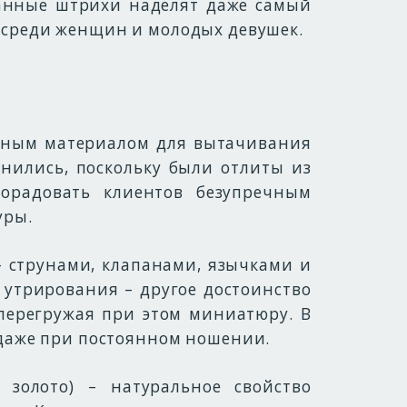
анные штрихи наделят даже самый
я среди женщин и молодых девушек.
овным материалом для вытачивания
анились, поскольку были отлиты из
порадовать клиентов безупречным
уры.
– струнами, клапанами, язычками и
 утрирования – другое достоинство
 перегружая при этом миниатюру. В
 даже при постоянном ношении.
 золото) – натуральное свойство