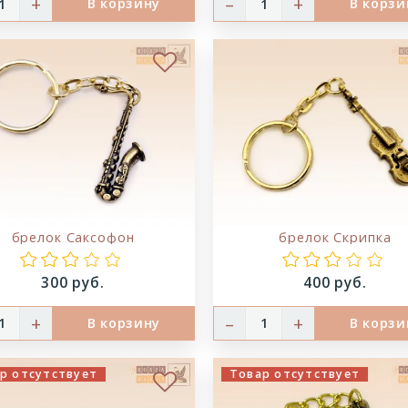
+
–
+
В корзину
В корзи
ое
В избранное
брелок Саксофон
брелок Скрипка
Цена:
Цена:
300 руб.
400 руб.
+
–
+
В корзину
В корзи
р отсутствует
Товар отсутствует
ое
В избранное