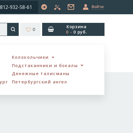
812-932-58-61
Войти
Корзина
0
0
-
0 руб.
Колокольчики
Подстаканники и бокалы
Денежные талисманы
ург
Петербургский ангел