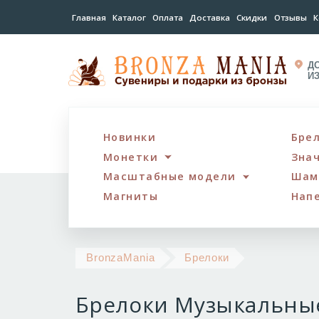
Главная
Каталог
Оплата
Доставка
Скидки
Отзывы
К
Д
И
Новинки
Бре
Монетки
Зна
Масштабные модели
Шам
Магниты
Нап
Брелоки
BronzaMania
Брелоки
Музыкальные
Брелоки Музыкальны
инструменты