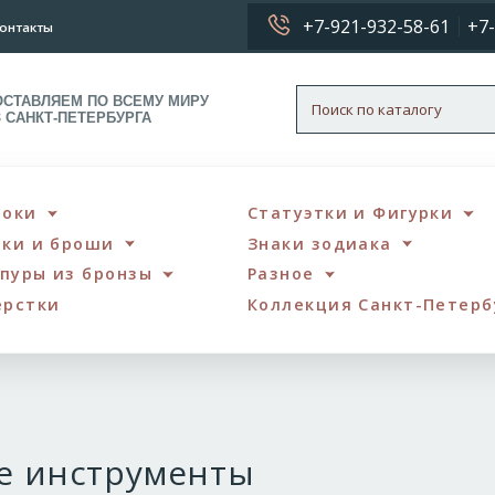
+7-921-932-58-61
+7-
онтакты
ОСТАВЛЯЕМ ПО ВСЕМУ МИРУ
З САНКТ-ПЕТЕРБУРГА
локи
Статуэтки и Фигурки
чки и броши
Знаки зодиака
пуры из бронзы
Разное
ерстки
Коллекция Санкт-Петерб
е инструменты