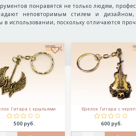
трументов понравятся не только людям, проф
адают неповторимым стилем и дизайном,
ы в использовании, поскольку отличаются про
ое
В избранное
елок Гитара с крыльями
брелок Гитара с чере
Цена:
Цена:
500 руб.
600 руб.