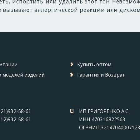
еть, испортить или удалить этот тон невозмо
е вызывают аллергической реакции или диском
омпании
Купить оптом
 моделей изделий
Гарантия и Возврат
921)932-58-61
ИП ГРИГОРЕНКО А.С.
812)932-58-61
ИНН 470316822563
ОГРНИП 3214704000712