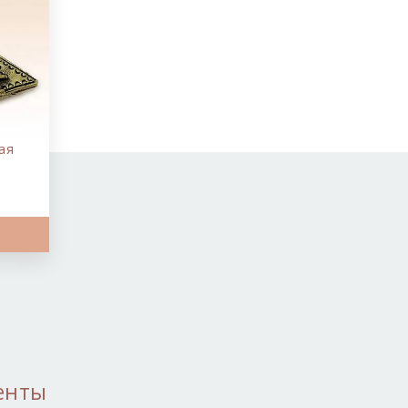
ая
енты