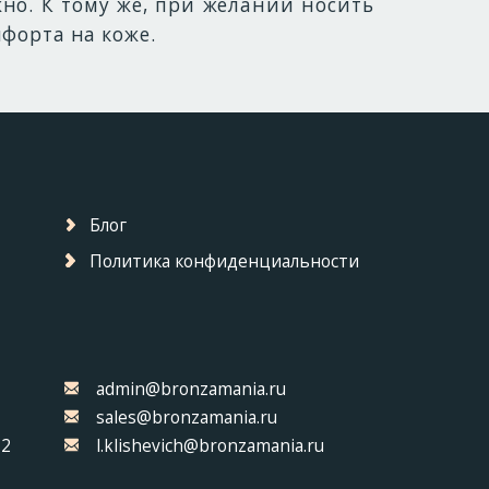
жно. К тому же, при желании носить
форта на коже.
Блог
Политика конфиденциальности
admin@bronzamania.ru
sales@bronzamania.ru
32
l.klishevich@bronzamania.ru