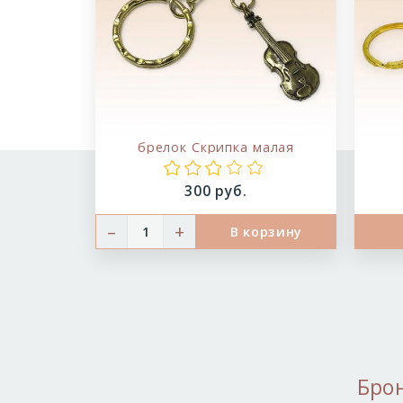
брелок Скрипка малая
Цена:
300 руб.
–
+
В корзину
Бро