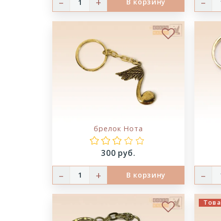
–
+
–
В корзину
В избранн
брелок Нота
Цена:
300 руб.
–
+
–
В корзину
Това
В избранн