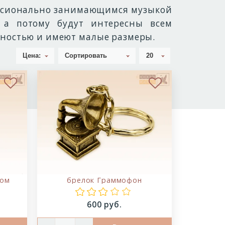
ессионально занимающимся музыкой
 а потому будут интересны всем
чностью и имеют малые размеры.
Цена:
В избранное
В избранное
пом
брелок Граммофон
Цена:
600 руб.