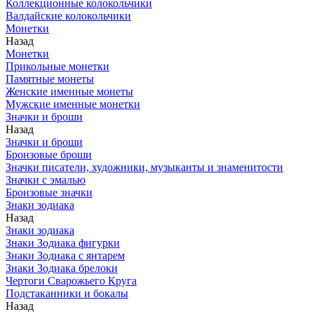
Коллекционные колокольчики
Валдайские колокольчики
Монетки
Назад
Монетки
Прикольные монетки
Памятные монеты
Женские именные монеты
Мужские именные монетки
Значки и броши
Назад
Значки и броши
Бронзовые броши
Значки писатели, художники, музыканты и знаменитости
Значки с эмалью
Бронзовые значки
Знаки зодиака
Назад
Знаки зодиака
Знаки Зодиака фигурки
Знаки Зодиака с янтарем
Знаки Зодиака брелоки
Чертоги Сварожьего Круга
Подстаканники и бокалы
Назад