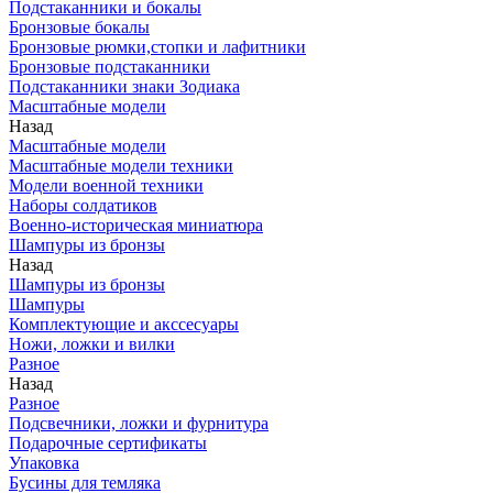
Подстаканники и бокалы
Бронзовые бокалы
Бронзовые рюмки,стопки и лафитники
Бронзовые подстаканники
Подстаканники знаки Зодиака
Масштабные модели
Назад
Масштабные модели
Масштабные модели техники
Модели военной техники
Наборы солдатиков
Военно-историческая миниатюра
Шампуры из бронзы
Назад
Шампуры из бронзы
Шампуры
Комплектующие и акссесуары
Ножи, ложки и вилки
Разное
Назад
Разное
Подсвечники, ложки и фурнитура
Подарочные сертификаты
Упаковка
Бусины для темляка