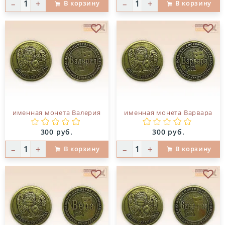
–
+
–
+
В корзину
В корзину
В избранное
В и
именная монета Валерия
именная монета Варвара
Цена:
Цена:
300 руб.
300 руб.
–
+
–
+
В корзину
В корзину
В избранное
В и