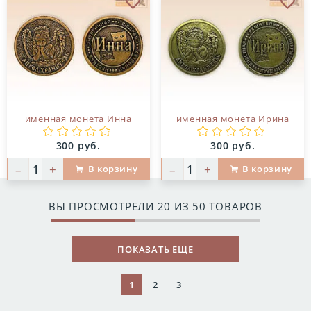
В избранное
В и
именная монета Инна
именная монета Ирина
Цена:
Цена:
300 руб.
300 руб.
–
+
–
+
В корзину
В корзину
ВЫ ПРОСМОТРЕЛИ
20
ИЗ 50 ТОВАРОВ
ПОКАЗАТЬ ЕЩЕ
1
2
3