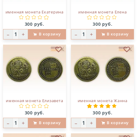
именная монета Екатерина
именная монета Елена
Цена:
Цена:
300 руб.
300 руб.
–
+
–
+
В корзину
В корзину
В избранное
В и
именная монета Елизавета
именная монета Жанна
Цена:
Цена:
300 руб.
300 руб.
–
+
–
+
В корзину
В корзину