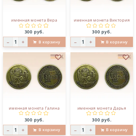
именная монета Вера
именная монета Виктория
Цена:
Цена:
300 руб.
300 руб.
–
+
–
+
В корзину
В корзину
В избранное
В и
именная монета Галина
именная монета Дарья
Цена:
Цена:
300 руб.
300 руб.
–
+
–
+
В корзину
В корзину