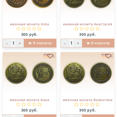
именная монета Алла
именная монета Анастасия
Цена:
Цена:
300 руб.
300 руб.
–
+
–
+
В корзину
В корзину
В избранное
В и
именная монета Анна
именная монета Валентина
Цена:
Цена:
300 руб.
300 руб.