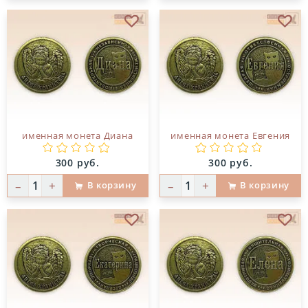
В избранное
В и
именная монета Диана
именная монета Евгения
Цена:
Цена:
300 руб.
300 руб.
–
+
–
+
В корзину
В корзину
В избранное
В и