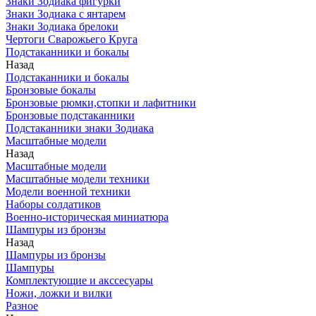
Знаки Зодиака фигурки
Знаки Зодиака с янтарем
Знаки Зодиака брелоки
Чертоги Сварожьего Круга
Подстаканники и бокалы
Назад
Подстаканники и бокалы
Бронзовые бокалы
Бронзовые рюмки,стопки и лафитники
Бронзовые подстаканники
Подстаканники знаки Зодиака
Масштабные модели
Назад
Масштабные модели
Масштабные модели техники
Модели военной техники
Наборы солдатиков
Военно-историческая миниатюра
Шампуры из бронзы
Назад
Шампуры из бронзы
Шампуры
Комплектующие и акссесуары
Ножи, ложки и вилки
Разное