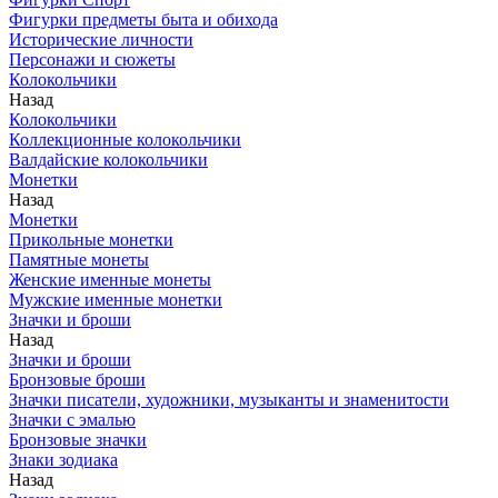
Фигурки предметы быта и обихода
Исторические личности
Персонажи и сюжеты
Колокольчики
Назад
Колокольчики
Коллекционные колокольчики
Валдайские колокольчики
Монетки
Назад
Монетки
Прикольные монетки
Памятные монеты
Женские именные монеты
Мужские именные монетки
Значки и броши
Назад
Значки и броши
Бронзовые броши
Значки писатели, художники, музыканты и знаменитости
Значки с эмалью
Бронзовые значки
Знаки зодиака
Назад