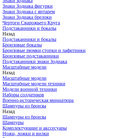
Знаки зодиака
Знаки Зодиака фигурки
Знаки Зодиака с янтарем
Знаки Зодиака брелоки
Чертоги Сварожьего Круга
Подстаканники и бокалы
Назад
Подстаканники и бокалы
Бронзовые бокалы
Бронзовые рюмки,стопки и лафитники
Бронзовые подстаканники
Подстаканники знаки Зодиака
Масштабные модели
Назад
Масштабные модели
Масштабные модели техники
Модели военной техники
Наборы солдатиков
Военно-историческая миниатюра
Шампуры из бронзы
Назад
Шампуры из бронзы
Шампуры
Комплектующие и акссесуары
Ножи, ложки и вилки