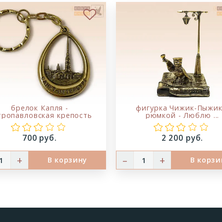
ое
В избранное
брелок Капля -
фигурка Чижик-Пыжик
тропавловская крепость
рюмкой - Люблю ...
Цена:
Цена:
700 руб.
2 200 руб.
+
–
+
В корзину
В корзи