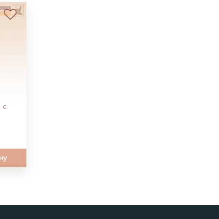
В избранное
 с
ну