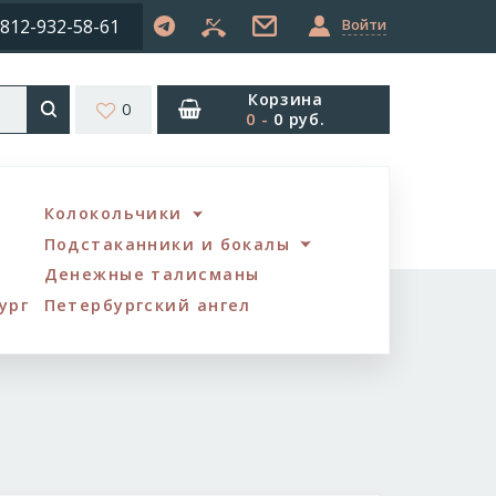
812-932-58-61
Войти
Корзина
0
0
-
0 руб.
Колокольчики
Подстаканники и бокалы
Денежные талисманы
ург
Петербургский ангел