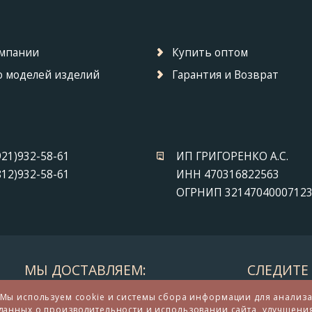
омпании
Купить оптом
 моделей изделий
Гарантия и Возврат
921)932-58-61
ИП ГРИГОРЕНКО А.С.
812)932-58-61
ИНН 470316822563
ОГРНИП 3214704000712
МЫ ДОСТАВЛЯЕМ:
СЛЕДИТЕ 
Мы используем cookie и системы сбора информации для анализ
данных о производительности и использовании сайта, улучшени