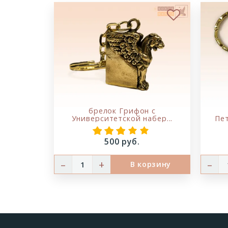
В избранн
брелок Грифон с
Университетской набер...
Пе
Цена:
500 руб.
–
+
–
В корзину