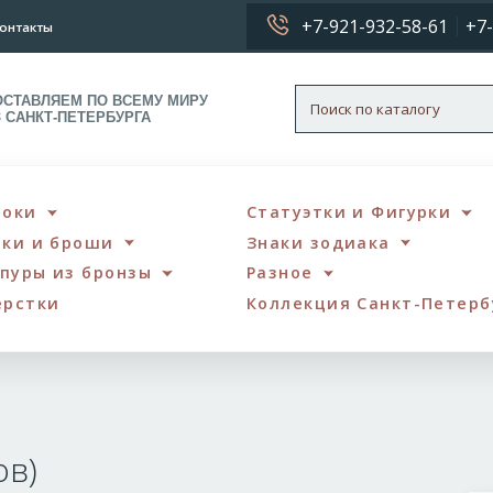
+7-921-932-58-61
+7-
онтакты
ОСТАВЛЯЕМ ПО ВСЕМУ МИРУ
З САНКТ-ПЕТЕРБУРГА
локи
Статуэтки и Фигурки
чки и броши
Знаки зодиака
пуры из бронзы
Разное
ерстки
Коллекция Санкт-Петерб
рия
овлева
ов)
аратов)