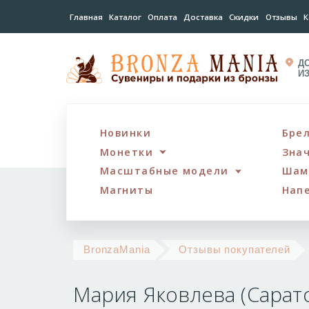
Главная
Каталог
Оплата
Доставка
Скидки
Отзывы
К
Д
И
Новинки
Бре
Монетки
Зна
Масштабные модели
Шам
Магниты
Нап
Ма
BronzaMania
Отзывы покупателей
Як
Мария Яковлева (Сарат
(С