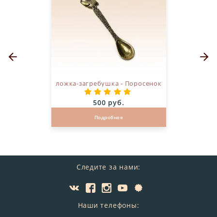
Предыдущий слайд
Следующ
ложка-загребушка - Поросенок
Цена:
500 руб.
Подробнее
Следите за нами:
Наши телефоны: