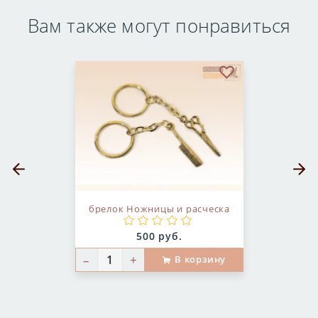
Вам также могут понравиться
бранное
В избранное
Предыдущий слайд
Следующ
брелок Ножницы и расческа
Цена:
500 руб.
–
+
В корзину