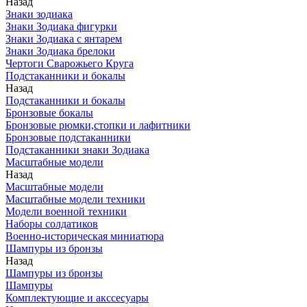
Назад
Знаки зодиака
Знаки Зодиака фигурки
Знаки Зодиака с янтарем
Знаки Зодиака брелоки
Чертоги Сварожьего Круга
Подстаканники и бокалы
Назад
Подстаканники и бокалы
Бронзовые бокалы
Бронзовые рюмки,стопки и лафитники
Бронзовые подстаканники
Подстаканники знаки Зодиака
Масштабные модели
Назад
Масштабные модели
Масштабные модели техники
Модели военной техники
Наборы солдатиков
Военно-историческая миниатюра
Шампуры из бронзы
Назад
Шампуры из бронзы
Шампуры
Комплектующие и акссесуары