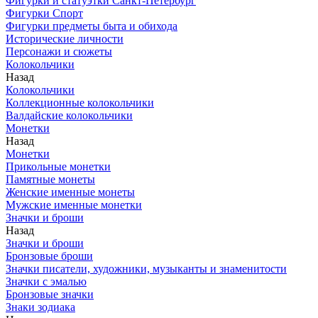
Фигурки и статуэтки Санкт-Петербург
Фигурки Спорт
Фигурки предметы быта и обихода
Исторические личности
Персонажи и сюжеты
Колокольчики
Назад
Колокольчики
Коллекционные колокольчики
Валдайские колокольчики
Монетки
Назад
Монетки
Прикольные монетки
Памятные монеты
Женские именные монеты
Мужские именные монетки
Значки и броши
Назад
Значки и броши
Бронзовые броши
Значки писатели, художники, музыканты и знаменитости
Значки с эмалью
Бронзовые значки
Знаки зодиака