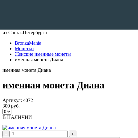
Доставляем по всему Миру
из Санкт-Петербурга
BronzaMania
Монетки
Женские именные монеты
именная монета Диана
именная монета Диана
именная монета Диана
Артикул:
4072
300 руб.
В НАЛИЧИИ
–
+