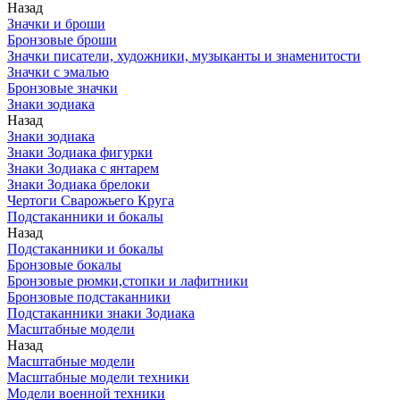
Назад
Значки и броши
Бронзовые броши
Значки писатели, художники, музыканты и знаменитости
Значки с эмалью
Бронзовые значки
Знаки зодиака
Назад
Знаки зодиака
Знаки Зодиака фигурки
Знаки Зодиака с янтарем
Знаки Зодиака брелоки
Чертоги Сварожьего Круга
Подстаканники и бокалы
Назад
Подстаканники и бокалы
Бронзовые бокалы
Бронзовые рюмки,стопки и лафитники
Бронзовые подстаканники
Подстаканники знаки Зодиака
Масштабные модели
Назад
Масштабные модели
Масштабные модели техники
Модели военной техники