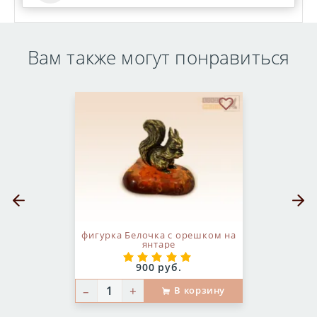
Вам также могут понравиться
бранное
В избранное
Предыдущий слайд
Следующ
фигурка Белочка с орешком на
янтаре
Цена:
900 руб.
–
+
В корзину