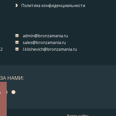
Политика конфиденциальности
admin@bronzamania.ru
sales@bronzamania.ru
32
l.klishevich@bronzamania.ru
ЗА НАМИ:
а
я
у
Карта сайта