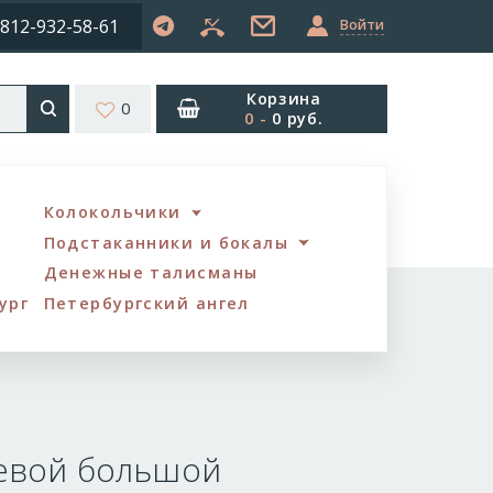
812-932-58-61
Войти
Корзина
0
0
-
0 руб.
Колокольчики
Подстаканники и бокалы
Денежные талисманы
ург
Петербургский ангел
евой большой