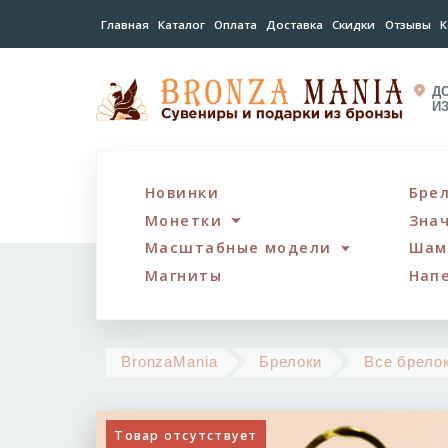
Главная
Каталог
Оплата
Доставка
Скидки
Отзывы
К
Д
И
Новинки
Бре
Монетки
Зна
Масштабные модели
Шам
Магниты
Нап
BronzaMania
Брелоки
Все брело
Товар отсутствует