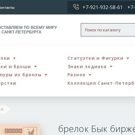
+7-921-932-58-61
+7-
онтакты
ОСТАВЛЯЕМ ПО ВСЕМУ МИРУ
З САНКТ-ПЕТЕРБУРГА
локи
Статуэтки и Фигурки
чки и броши
Знаки зодиака
пуры из бронзы
Разное
ерстки
Коллекция Санкт-Петерб
брелок
ки
Бык
брелок Бык бирж
биржевой
большой