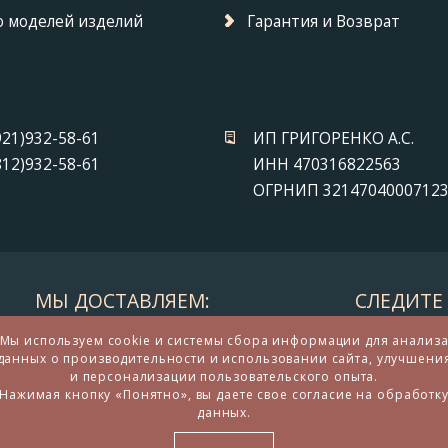
 моделей изделий
Гарантия и Возврат
921)932-58-61
ИП ГРИГОРЕНКО А.С.
812)932-58-61
ИНН 470316822563
ОГРНИП 3214704000712
МЫ ДОСТАВЛЯЕМ:
СЛЕДИТЕ 
Мы используем cookie и системы сбора информации для анализ
данных о производительности и использовании сайта, улучшени
и персонализации пользовательского опыта.
Нажимая кнопку «Понятно», вы даете свое согласие на обработк
данных.
дарков и сувениров из бронзы