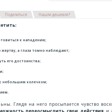
Поделиться
Нашли дешевле?
метить:
отовиться к нападению;
 жертву, а глаза томно наблюдают;
уть его достоинства;
и;
 с небольшим колечком;
ием.
ьны. Глядя на него просыпается чувство вос
можность переосмыслить свои действия
и 