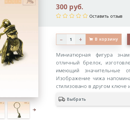
300 руб.
Крыло
Оставить отзыв
–
+
В корзину
Миниатюрная фигура знам
отличный брелок, изготовл
имеющий значительные от
Изображение чижа напоминае
стилизовано в другом ключе 
Выбрать
Следующий слайд