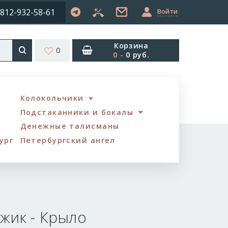
812-932-58-61
Войти
Корзина
0
0
-
0 руб.
Колокольчики
Подстаканники и бокалы
Денежные талисманы
ург
Петербургский ангел
жик - Крыло