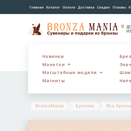
Главная
Каталог
Оплата
Доставка
Скидки
Отзывы
К
Д
И
Новинки
Бре
Монетки
Зна
Масштабные модели
Шам
Магниты
Нап
BronzaMania
Брелоки
Все брело