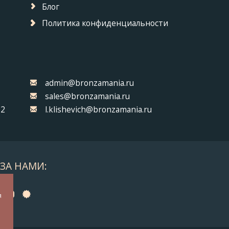
Блог
Политика конфиденциальности
admin@bronzamania.ru
sales@bronzamania.ru
32
l.klishevich@bronzamania.ru
ЗА НАМИ:
а
я
у