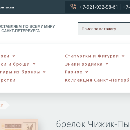
+7-921-932-58-61
+7-
онтакты
ОСТАВЛЯЕМ ПО ВСЕМУ МИРУ
З САНКТ-ПЕТЕРБУРГА
локи
Статуэтки и Фигурки
чки и броши
Знаки зодиака
пуры из бронзы
Разное
ерстки
Коллекция Санкт-Петерб
брелок
ки
Чижик-
брелок Чижик-Пы
Пыжик
-