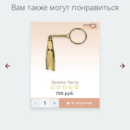
Вам также могут понравиться
бранное
В избранное
Предыдущий слайд
Следующ
брелок Ласта
Цена:
700 руб.
–
+
В корзину