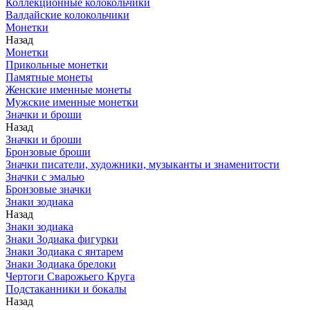
Коллекционные колокольчики
Валдайские колокольчики
Монетки
Назад
Монетки
Прикольные монетки
Памятные монеты
Женские именные монеты
Мужские именные монетки
Значки и броши
Назад
Значки и броши
Бронзовые броши
Значки писатели, художники, музыканты и знаменитости
Значки с эмалью
Бронзовые значки
Знаки зодиака
Назад
Знаки зодиака
Знаки Зодиака фигурки
Знаки Зодиака с янтарем
Знаки Зодиака брелоки
Чертоги Сварожьего Круга
Подстаканники и бокалы
Назад