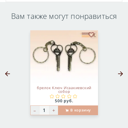
Вам также могут понравиться
бранное
В избранное
Предыдущий слайд
Следующ
брелок Ключ Исаакиевский
собор
Цена:
500 руб.
–
+
В корзину