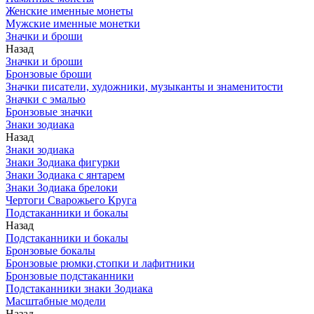
Женские именные монеты
Мужские именные монетки
Значки и броши
Назад
Значки и броши
Бронзовые броши
Значки писатели, художники, музыканты и знаменитости
Значки с эмалью
Бронзовые значки
Знаки зодиака
Назад
Знаки зодиака
Знаки Зодиака фигурки
Знаки Зодиака с янтарем
Знаки Зодиака брелоки
Чертоги Сварожьего Круга
Подстаканники и бокалы
Назад
Подстаканники и бокалы
Бронзовые бокалы
Бронзовые рюмки,стопки и лафитники
Бронзовые подстаканники
Подстаканники знаки Зодиака
Масштабные модели
Назад