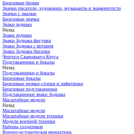
Бронзовые броши
Значки писатели, художники, музыканты и знаменитости
Значки с эмалью
Бронзовые значки
Знаки зодиака
Назад
Знаки зодиака
Знаки Зодиака фигурки
Знаки Зодиака с янтарем
Знаки Зодиака брелоки
Чертоги Сварожьего Круга
Подстаканники и бокалы
Назад
Подстаканники и бокалы
Бронзовые бокалы
Бронзовые рюмки,стопки и лафитники
Бронзовые подстаканники
Подстаканники знаки Зодиака
Масштабные модели
Назад
Масштабные модели
Масштабные модели техники
Модели военной техники
Наборы солдатиков
Военно-историческая миниатюра