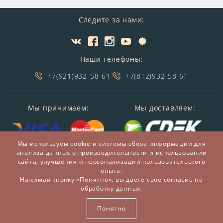
Следите за нами:
Наши телефоны:
+7(921)932-58-61
+7(812)932-58-61
Мы принимаем:
Мы доставляем:
Мы используем cookie и системы сбора информации для
анализа данных о производительности и использовании
сайта, улучшения и персонализации пользовательского
опыта.
Нажимая кнопку «Понятно», вы даете свое согласие на
обработку данных.
© 2014-2026 БронзаМания -
Интернет-магазин
подарков и сувениров из бронзы
Понятно
ВСЕ ПРАВА ЗАЩИЩЕНЫ BRONZAMANIA.RU®
Карта сайта