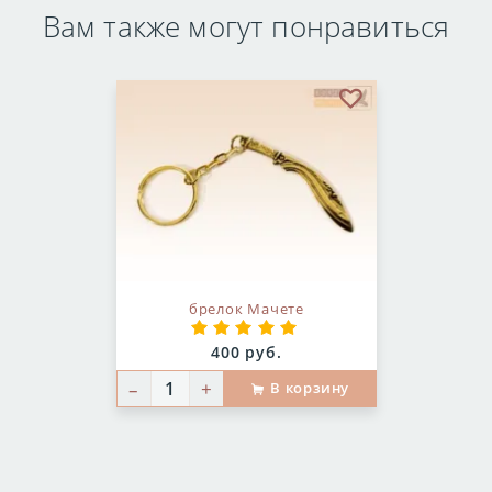
Вам также могут понравиться
В избранное
брелок Мачете
Цена:
400 руб.
–
+
В корзину