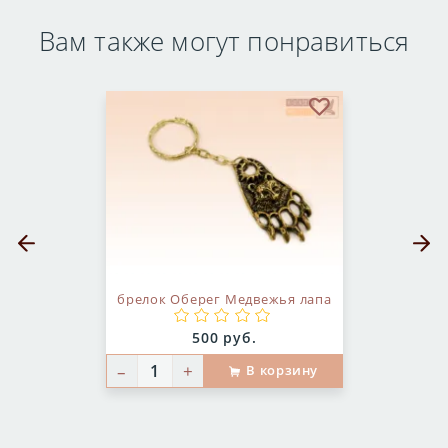
Вам также могут понравиться
бранное
В избранное
Предыдущий слайд
Следующ
брелок Оберег Медвежья лапа
Цена:
500 руб.
–
+
В корзину