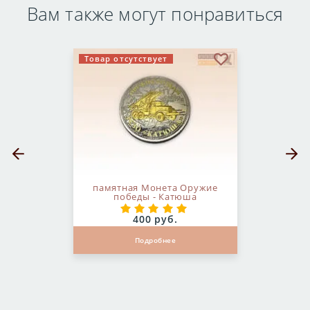
Вам также могут понравиться
Товар отсутствует
бранное
В избранное
Предыдущий слайд
Следующ
памятная Монета Оружие
победы - Катюша
Цена:
400 руб.
Подробнее