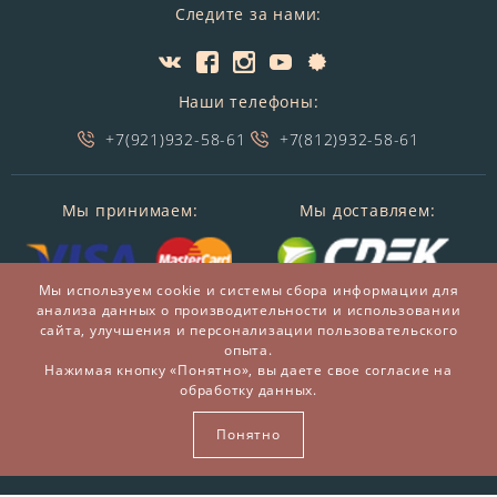
Следите за нами:
Наши телефоны:
+7(921)932-58-61
+7(812)932-58-61
Мы принимаем:
Мы доставляем:
Мы используем cookie и системы сбора информации для
анализа данных о производительности и использовании
сайта, улучшения и персонализации пользовательского
опыта.
Нажимая кнопку «Понятно», вы даете свое согласие на
обработку данных.
© 2014-2026 БронзаМания -
Интернет-магазин
подарков и сувениров из бронзы
Понятно
ВСЕ ПРАВА ЗАЩИЩЕНЫ BRONZAMANIA.RU®
Карта сайта