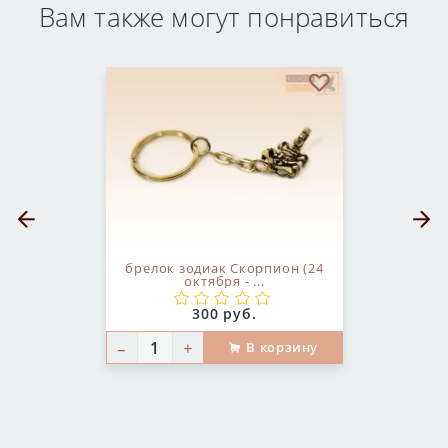
Вам также могут понравиться
бранное
В избранное
Предыдущий слайд
Следующ
брелок зодиак Скорпион (24
октября - ...
Цена:
300 руб.
–
+
В корзину