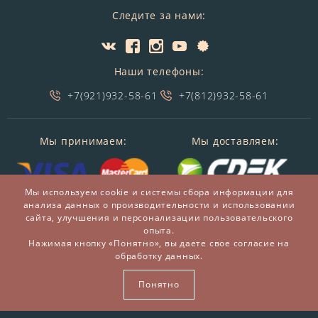
Следите за нами:
Наши телефоны:
+7(921)932-58-61
+7(812)932-58-61
Мы принимаем:
Мы доставляем:
Мы используем cookie и системы сбора информации для
анализа данных о производительности и использовании
сайта, улучшения и персонализации пользовательского
опыта.
Нажимая кнопку «Понятно», вы даете свое согласие на
обработку данных.
© 2014-2026 БронзаМания -
Интернет-магазин
подарков и сувениров из бронзы
Понятно
ВСЕ ПРАВА ЗАЩИЩЕНЫ BRONZAMANIA.RU®
Карта сайта