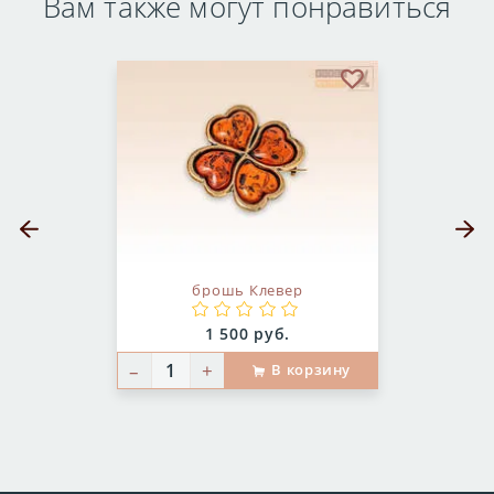
Вам также могут понравиться
бранное
В избранное
Предыдущий слайд
Следующ
брошь Клевер
Цена:
1 500 руб.
–
+
В корзину