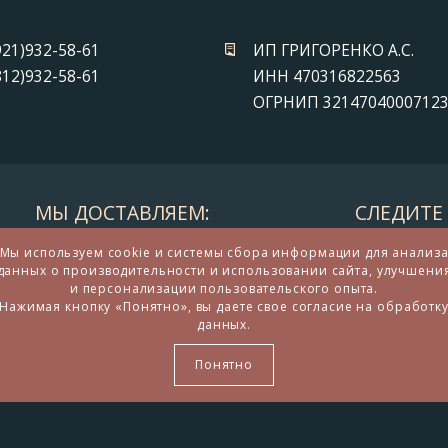
921)932-58-61
ИП ГРИГОРЕНКО А.С.
812)932-58-61
ИНН 470316822563
ОГРНИП 3214704000712
МЫ ДОСТАВЛЯЕМ:
СЛЕДИТЕ 
Мы используем cookie и системы сбора информации для анализ
данных о производительности и использовании сайта, улучшени
и персонализации пользовательского опыта.
Нажимая кнопку «Понятно», вы даете свое согласие на обработк
данных.
дарков и сувениров из бронзы
Понятно