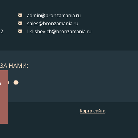
admin@bronzamania.ru
sales@bronzamania.ru
32
l.klishevich@bronzamania.ru
ЗА НАМИ:
а
я
у
Карта сайта