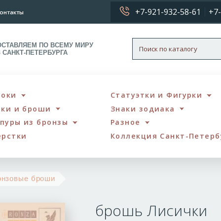
+7-921-932-58-61
+7-
онтакты
ОСТАВЛЯЕМ ПО ВСЕМУ МИРУ
З САНКТ-ПЕТЕРБУРГА
локи
Статуэтки и Фигурки
чки и броши
Знаки зодиака
пуры из бронзы
Разное
ерстки
Коллекция Санкт-Петерб
брошь
онзовые броши
Лисички
брошь Лисички