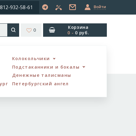
812-932-58-61
Войти
Корзина
0
0
-
0 руб.
Колокольчики
Подстаканники и бокалы
Денежные талисманы
ург
Петербургский ангел