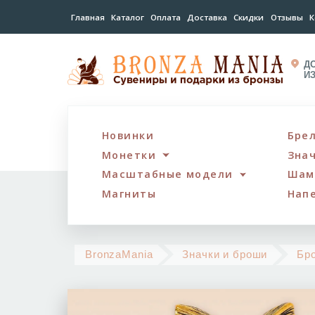
Главная
Каталог
Оплата
Доставка
Скидки
Отзывы
К
Д
И
Новинки
Бре
Монетки
Зна
Масштабные модели
Шам
Магниты
Нап
BronzaMania
Значки и броши
Бр