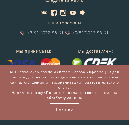
Следите за нами:
Наши телефоны:
+7(921)932-58-61
+7(812)932-58-61
Мы принимаем:
Мы доставляем:
Мы используем cookie и системы сбора информации для
анализа данных о производительности и использовании
сайта, улучшения и персонализации пользовательского
опыта.
Нажимая кнопку «Понятно», вы даете свое согласие на
обработку данных.
© 2014-2026 БронзаМания -
Интернет-магазин
подарков и сувениров из бронзы
Понятно
ВСЕ ПРАВА ЗАЩИЩЕНЫ BRONZAMANIA.RU®
Карта сайта