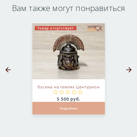
Вам также могут понравиться
Товар отсутствует
бранное
В избранное
Предыдущий слайд
Следующ
бусина на темляк Центурион
Цена:
5 500 руб.
Подробнее