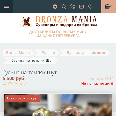
0
ДОСТАВЛЯЕМ ПО ВСЕМУ МИРУ
ИЗ САНКТ-ПЕТЕРБУРГА
BronzaMania
Разное
Бусины для темляка
бусина на темляк Шут
бусина на темляк Шут
5 500 руб.
Артикул:
4212
Нет в наличии
Товар отсутствует