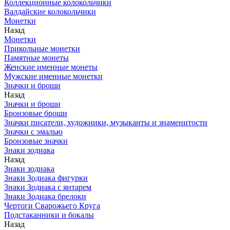
Коллекционные колокольчики
Валдайские колокольчики
Монетки
Назад
Монетки
Прикольные монетки
Памятные монеты
Женские именные монеты
Мужские именные монетки
Значки и броши
Назад
Значки и броши
Бронзовые броши
Значки писатели, художники, музыканты и знаменитости
Значки с эмалью
Бронзовые значки
Знаки зодиака
Назад
Знаки зодиака
Знаки Зодиака фигурки
Знаки Зодиака с янтарем
Знаки Зодиака брелоки
Чертоги Сварожьего Круга
Подстаканники и бокалы
Назад