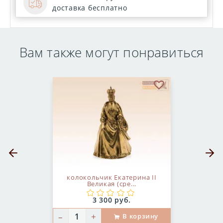
доставка бесплатно
Вам также могут понравиться
бранное
В избранное
Предыдущий слайд
Следующ
колокольчик Екатерина II
Великая (сре...
Цена:
3 300 руб.
–
+
В корзину