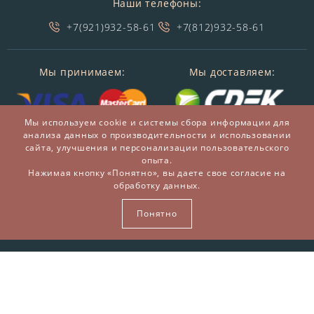
Наши телефоны:
+7(921)932-58-61
+7(812)932-58-61
Мы принимаем:
Мы доставляем:
Мы используем cookie и системы сбора информации для
анализа данных о производительности и использовании
сайта, улучшения и персонализации пользовательского
опыта.
Нажимая кнопку «Понятно», вы даете свое согласие на
обработку данных.
© 2014-2026 БронзаМания -
Интернет-магазин
подарков и сувениров из бронзы
Понятно
ВСЕ ПРАВА ЗАЩИЩЕНЫ BRONZAMANIA.RU®
Карта сайта