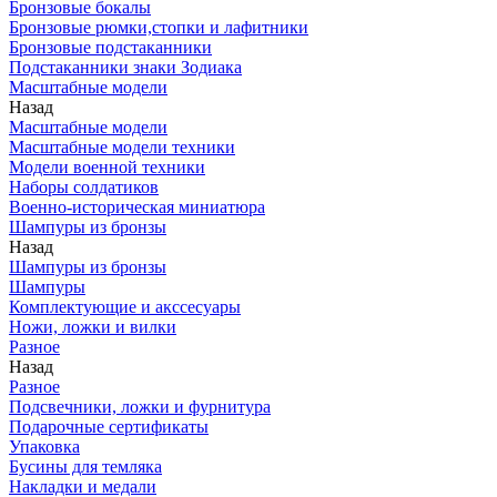
Бронзовые бокалы
Бронзовые рюмки,стопки и лафитники
Бронзовые подстаканники
Подстаканники знаки Зодиака
Масштабные модели
Назад
Масштабные модели
Масштабные модели техники
Модели военной техники
Наборы солдатиков
Военно-историческая миниатюра
Шампуры из бронзы
Назад
Шампуры из бронзы
Шампуры
Комплектующие и акссесуары
Ножи, ложки и вилки
Разное
Назад
Разное
Подсвечники, ложки и фурнитура
Подарочные сертификаты
Упаковка
Бусины для темляка
Накладки и медали