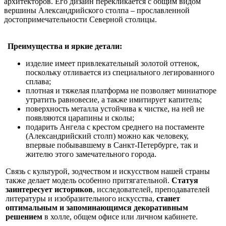
архитекторов. Его дизайн перекликается с общим видом
вершины Александрийского столпа – прославленной
достопримечательности Северной столицы.
Преимущества и яркие детали:
изделие имеет привлекательный золотой оттенок,
поскольку отливается из специального легированного
сплава;
плотная и тяжелая платформа не позволяет миниатюре
утратить равновесие, а также имитирует капитель;
поверхность металла устойчива к чистке, на ней не
появляются царапины и сколы;
подарить Ангела с крестом среднего на постаменте
(Александрийский столп) можно как человеку,
впервые побывавшему в Санкт-Петербурге, так и
жителю этого замечательного города.
Связь с культурой, зодчеством и искусством нашей страны
также делает модель особенно притягательной.
Статуя
заинтересует историков
, исследователей, преподавателей
литературы и изобразительного искусства,
станет
оптимальным и запоминающимся декоративным
решением
в холле, общем офисе или личном кабинете.