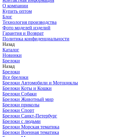
Контактная информация
О компании
Купить оптом
Блог
Технология производства
Фото моделей изделий
Гарантия и Возврат
Политика конфиденциальности
Назад
Каталог
Новинки
Брелоки
Назад
Брелоки
Все брелоки
Брелоки Автомобили и Мотоциклы
Брелоки Коты и Кошки
Брелоки Собаки
Брелоки Животный мир
Брелоки приколы
Брелоки Спорт
Брелоки Санкт-Петербург
Брелоки с людьми
Брелоки Морская тематика
Брелоки Военная тематика