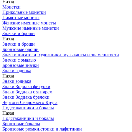
Назад
Монетки
Прикольные монетки
Памятные монеты
Женские именные монеты
Мужские именные монетки
Значки и броши
Назад
Значки и броши
Бронзовые броши
Значки писатели, художники, музыканты и знаменитости
Значки с эмалью
Бронзовые значки
Знаки зодиака
Назад
Знаки зодиака
Знаки Зодиака фигурки
Знаки Зодиака с янтарем
Знаки Зодиака брелоки
Чертоги Сварожьего Круга
Подстаканники и бокалы
Назад
Подстаканники и бокалы
Бронзовые бокалы
Бронзовые рюмки,стопки и лафитники