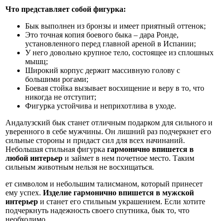
Что представляет собой фигурка:
Бык выполнен из бронзы и имеет приятный оттенок;
Это точная копия боевого быка – дара Ронде,
установленного перед главной ареной в Испании;
У него довольно крупное тело, состоящее из сплошных
мышц;
Широкий корпус держит массивную голову с
большими рогами;
Боевая стойка вызывает восхищение и веру в то, что
никогда не отступит;
Фигурка устойчива и неприхотлива в уходе.
Андалузский бык станет отличным подарком для сильного и
уверенного в себе мужчины. Он лишний раз подчеркнет его
сильные стороны и придаст сил для всех начинаний.
Небольшая стильная фигурка
гармонично впишется в
любой интерьер
и займет в нем почетное место. Таким
сильным животным нельзя не восхищаться.
ет символом и небольшим талисманом, который принесет
ему успех.
Изделие гармонично впишется в мужской
интерьер
и станет его стильным украшением. Если хотите
подчеркнуть надежность своего спутника, бык то, что
необходимо.