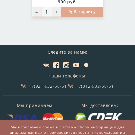
Цена:
900 руб.
–
+
В корзину
Следите за нами:
Наши телефоны:
+7(921)932-58-61
+7(812)932-58-61
Мы принимаем:
Мы доставляем:
Мы используем cookie и системы сбора информации для
анализа данных о производительности и использовании