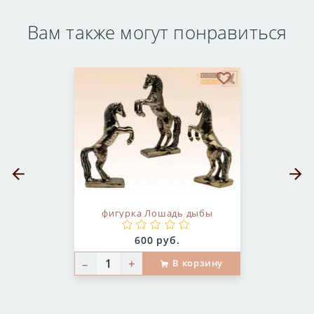
Вам также могут понравиться
бранное
В избранное
Предыдущий слайд
Следующ
фигурка Лошадь дыбы
Цена:
600 руб.
–
+
В корзину