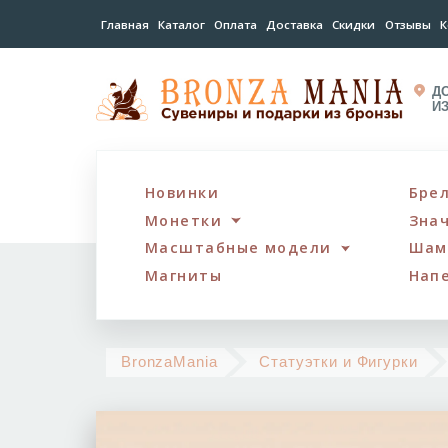
Главная
Каталог
Оплата
Доставка
Скидки
Отзывы
К
Д
И
Новинки
Бре
Монетки
Зна
Масштабные модели
Шам
Магниты
Нап
BronzaMania
Статуэтки и Фигурки