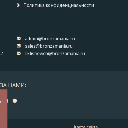
Политика конфиденциальности
admin@bronzamania.ru
sales@bronzamania.ru
32
l.klishevich@bronzamania.ru
ЗА НАМИ:
а
я
у
Карта сайта