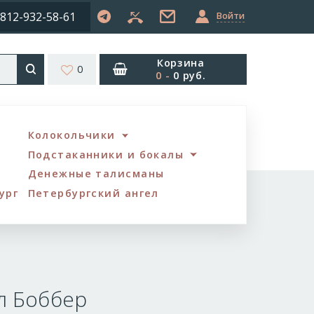
812-932-58-61
Войти
Корзина
0
0
-
0 руб.
Колокольчики
Подстаканники и бокалы
Денежные талисманы
ург
Петербургский ангел
л Боббер