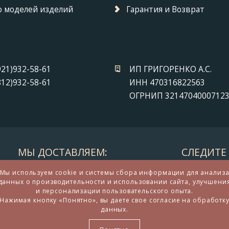
 моделей изделий
Гарантия и Возврат
921)932-58-61
ИП ГРИГОРЕНКО А.С.
812)932-58-61
ИНН 470316822563
ОГРНИП 3214704000712
МЫ ДОСТАВЛЯЕМ:
СЛЕДИТЕ 
Мы используем cookie и системы сбора информации для анализ
данных о производительности и использовании сайта, улучшени
и персонализации пользовательского опыта.
Нажимая кнопку «Понятно», вы даете свое согласие на обработк
данных.
дарков и сувениров из бронзы