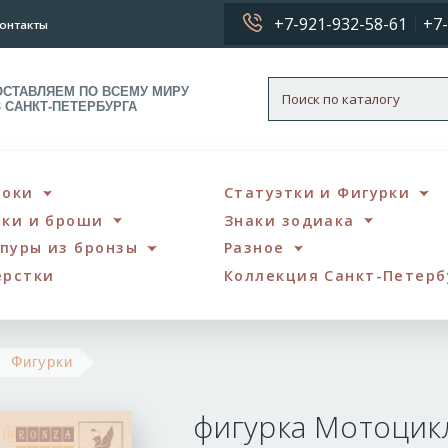
+7-921-932-58-61
+7-
онтакты
ОСТАВЛЯЕМ ПО ВСЕМУ МИРУ
З САНКТ-ПЕТЕРБУРГА
локи
Статуэтки и Фигурки
чки и броши
Знаки зодиака
пуры из бронзы
Разное
ерстки
Коллекция Санкт-Петерб
фигурка
Фигурки
Мотоцикл
фигурка Мотоцик
Боббер