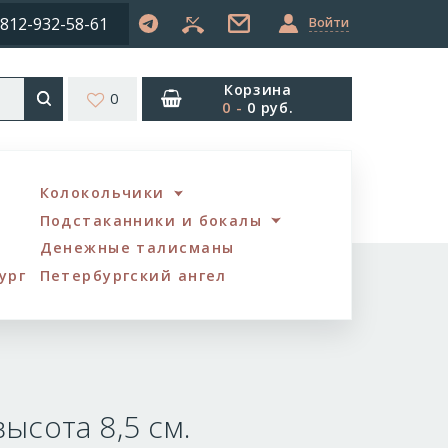
812-932-58-61
Войти
Корзина
0
0
-
0 руб.
Колокольчики
Подстаканники и бокалы
Денежные талисманы
ург
Петербургский ангел
высота 8,5 см.