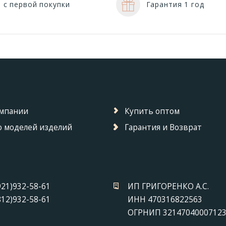
 с первой покупки
Гарантия 1 год
омпании
Купить оптом
 моделей изделий
Гарантия и Возврат
921)932-58-61
ИП ГРИГОРЕНКО А.С.
812)932-58-61
ИНН 470316822563
ОГРНИП 3214704000712