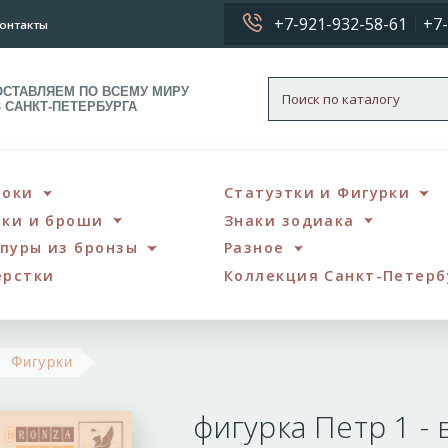
+7-921-932-58-61
+7-
онтакты
ОСТАВЛЯЕМ ПО ВСЕМУ МИРУ
З САНКТ-ПЕТЕРБУРГА
локи
Статуэтки и Фигурки
чки и броши
Знаки зодиака
пуры из бронзы
Разное
ерстки
Коллекция Санкт-Петерб
фигурка
Фигурки
Петр
фигурка Петр 1 - 
1
-