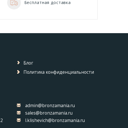
Бесплатная доставка
Блог
Политика конфиденциальности
admin@bronzamania.ru
sales@bronzamania.ru
32
l.klishevich@bronzamania.ru