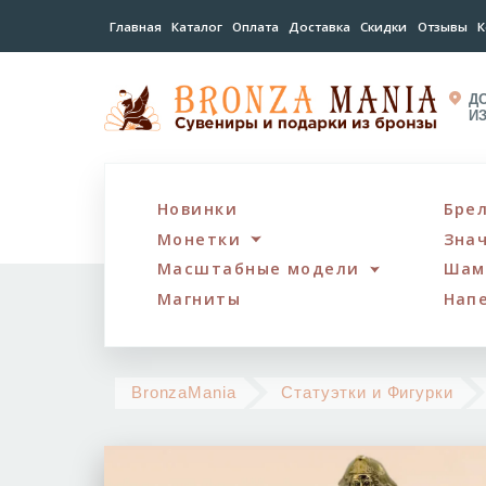
Главная
Каталог
Оплата
Доставка
Скидки
Отзывы
К
Д
И
Новинки
Бре
Монетки
Зна
Масштабные модели
Шам
Магниты
Нап
BronzaMania
Статуэтки и Фигурки