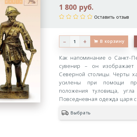
1 800 руб.
высота
8,5
Оставить отзыв
см.
–
+
В корзину
Как напоминание о Санкт-Пе
сувенир – он изображает 
Северной столицы. Черты х
усилены при помощи пр
положения туловища, угла
Повседневная одежда царя с
Выбрать