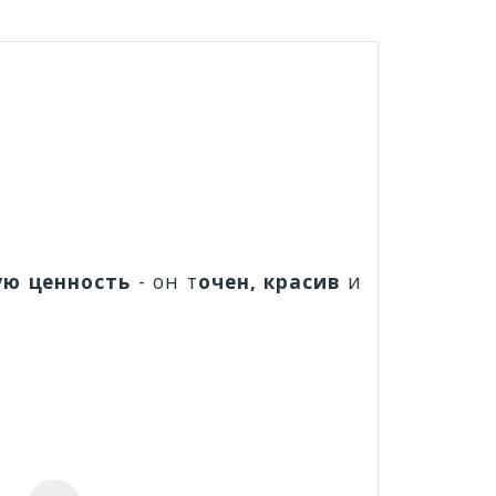
ую ценность
- он т
очен, красив
и