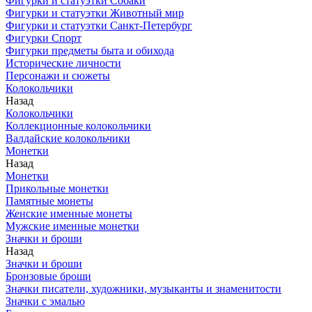
Фигурки и статуэтки Собаки
Фигурки и статуэтки Животный мир
Фигурки и статуэтки Санкт-Петербург
Фигурки Спорт
Фигурки предметы быта и обихода
Исторические личности
Персонажи и сюжеты
Колокольчики
Назад
Колокольчики
Коллекционные колокольчики
Валдайские колокольчики
Монетки
Назад
Монетки
Прикольные монетки
Памятные монеты
Женские именные монеты
Мужские именные монетки
Значки и броши
Назад
Значки и броши
Бронзовые броши
Значки писатели, художники, музыканты и знаменитости
Значки с эмалью