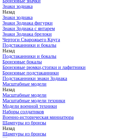
Бронзовые значки
Знаки зодиака
Назад
Знаки зодиака
Знаки Зодиака фигурки
Знаки Зодиака с янтарем
Знаки Зодиака брелоки
Чертоги Сварожьего Круга
Подстаканники и бокалы
Назад
Подстаканники и бокалы
Бронзовые бокалы
Бронзовые рюмки,стопки и лафитники
Бронзовые подстаканники
Подстаканники знаки Зодиака
Масштабные модели
Назад
Масштабные модели
Масштабные модели техники
Модели военной техники
Наборы солдатиков
Военно-историческая миниатюра
Шампуры из бронзы
Назад
Шампуры из бронзы