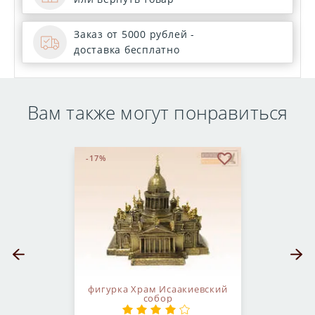
Заказ от 5000 рублей -
доставка бесплатно
Вам также могут понравиться
-17%
бранное
В избранное
Предыдущий слайд
Следующ
фигурка Храм Исаакиевский
собор