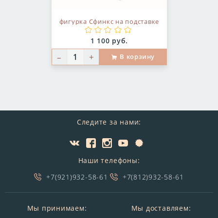
фигурка Сфинкс на подставке
Цена:
1 100 руб.
–
+
В корзину
Следите за нами:
Наши телефоны:
+7(921)932-58-61
+7(812)932-58-61
Мы принимаем:
Мы доставляем: