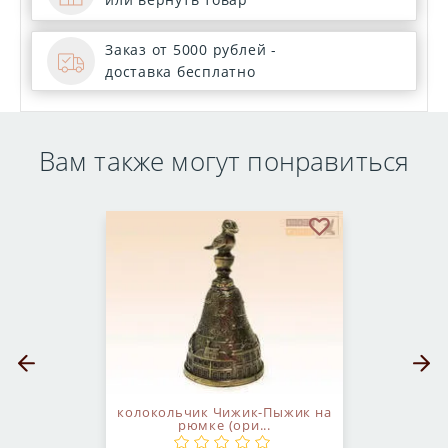
Заказ от 5000 рублей -
доставка бесплатно
Вам также могут понравиться
бранное
В избранное
Предыдущий слайд
Следующ
колокольчик Чижик-Пыжик на
рюмке (ори...