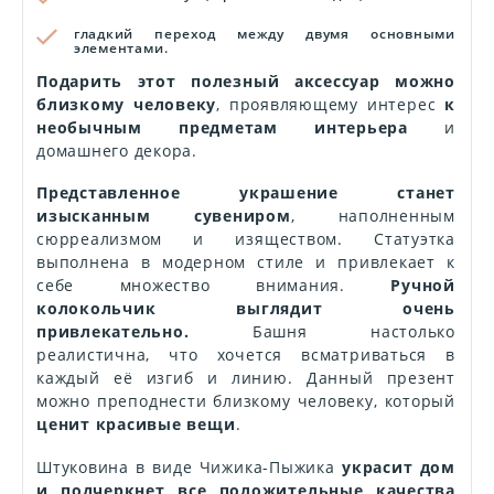
гладкий переход между двумя основными
элементами.
Подарить этот полезный аксессуар можно
близкому человеку
, проявляющему интерес
к
необычным предметам интерьера
и
домашнего декора.
Представленное украшение станет
изысканным сувениром
, наполненным
сюрреализмом и изяществом. Статуэтка
выполнена в модерном стиле и привлекает к
себе множество внимания.
Ручной
колокольчик выглядит очень
привлекательно.
Башня настолько
реалистична, что хочется всматриваться в
каждый её изгиб и линию. Данный презент
можно преподнести близкому человеку, который
ценит красивые вещи
.
Штуковина в виде Чижика-Пыжика
украсит дом
и подчеркнет все положительные качества