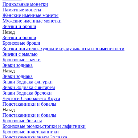
Прикольные монетки
Памятные монеты
Женские именные монеты
Мужские именные монетки
Значки и броши
Назад
Значки и броши
Бронзовые броши
Значки писатели, художники, музыканты и знаменитости
Значки с эмалью
Бронзовые значки
Знаки зодиака
Назад
Знаки зодиака
Знаки Зодиака фигурки
Знаки Зодиака с янтарем
Знаки Зодиака брелоки
Чертоги Сварожьего Круга
Подстаканники и бокалы
Назад
Подстаканники и бокалы
Бронзовые бокалы
Бронзовые рюмки,стопки и лафитники
Бронзовые подстаканники
Подстаканники знаки Зодиака