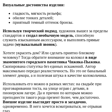
Визуальные достоинства изделия:
гладкость, мягкость рельефа;
обилие тонких деталей;
приятный темный оттенок бронзы.
Используя творческий подход
, художник вышел за пределы
стандартов и
создал необычную модель
, способную
служить изысканным аксессуаром, и выполнять прямые
задачи (
музыкальный звонок
).
Хотите украсить дом? Или сделать приятно близкому
человеку? Тогда обратите внимание на колокол
в виде
знаменитого городского памятника Чижика-Пыжика
.
Скопирована статуэтка без единых искажений. Автор
максимально передал реалистичность. Но это не банальный
элемент декора, а и полезная штука в качестве колокольчика.
Использовать его можно в разных местах: на свадьбе при
проговаривании тоста, на улице играя с детьми, в
пионерском лагере. Да и причин по которым можно
преподнести такого рода презент более, чем достаточно.
Внешне изделие выглядит просто и загадочно
,
одновременно. В него хочется всматриваться, не отрывая
глаз.