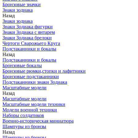
Бронзовые значки
Знаки зодиака
Назад
Знаки зодиака
Знаки Зодиака фигурки
Знаки Зодиака с янтарем
Знаки Зодиака брелоки
Чертоги Сварожьего Круга
Подстаканники и бокалы
Назад
Подстаканники и бокалы
Бронзовые бокалы
Бронзовые рюмки,стопки и лафитники
Бронзовые подстаканники
Подстаканники знаки Зодиака
Масштабные модели
Назад
Масштабные модели
Масштабные модели техники
Модели военной техники
Наборы солдатиков
Военно-историческая миниатюра
Шампуры из бронзы
Назад
Шампуры из бронзы