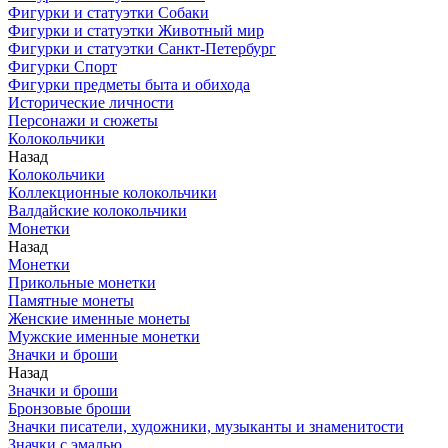
Фигурки и статуэтки Собаки
Фигурки и статуэтки Животный мир
Фигурки и статуэтки Санкт-Петербург
Фигурки Спорт
Фигурки предметы быта и обихода
Исторические личности
Персонажи и сюжеты
Колокольчики
Назад
Колокольчики
Коллекционные колокольчики
Валдайские колокольчики
Монетки
Назад
Монетки
Прикольные монетки
Памятные монеты
Женские именные монеты
Мужские именные монетки
Значки и броши
Назад
Значки и броши
Бронзовые броши
Значки писатели, художники, музыканты и знаменитости
Значки с эмалью