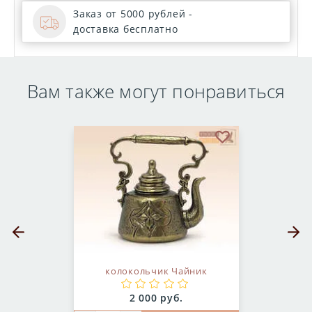
Заказ от 5000 рублей -
доставка бесплатно
Вам также могут понравиться
бранное
В избранное
Предыдущий слайд
Следующ
колокольчик Чайник
Цена:
2 000 руб.