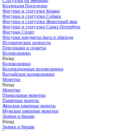
Статуэтки на змеевике
Коллекция Посиделки
Фигурки и статуэтки Кошки
Фигурки и статуэтки Собаки
Фигурки и статуэтки Животный мир
Фигурки и статуэтки Санкт-Петербург
Фигурки Спорт
Фигурки предметы быта и обихода
Исторические личности
Персонажи и сюжеты
Колокольчики
Назад
Колокольчики
Коллекционные колокольчики
Валдайские колокольчики
Монетки
Назад
Монетки
Прикольные монетки
Памятные монеты
Женские именные монеты
Мужские именные монетки
Значки и броши
Назад
Значки и броши