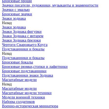
Бронзовые броши
Значки писатели, художники, музыканты и знаменитости
Значки с эмалью
Бронзовые значки
Знаки зодиака
Назад
Знаки зодиака
Знаки Зодиака фигурки
Знаки Зодиака с янтарем
Знаки Зодиака брелоки
Чертоги Сварожьего Круга
Подстаканники и бокалы
Назад
Подстаканники и бокалы
Бронзовые бокалы
Бронзовые рюмки,стопки и лафитники
Бронзовые подстаканники
Подстаканники знаки Зодиака
Масштабные модели
Назад
Масштабные модели
Масштабные модели техники
Модели военной техники
Наборы солдатиков
Военно-историческая миниатюра