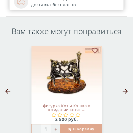
доставка бесплатно
Вам также могут понравиться
бранное
В избранное
Предыдущий слайд
Следующ
фигурка Кот и Кошка в
ожидании котят ...
Цена:
2 500 руб.
–
+
В корзину