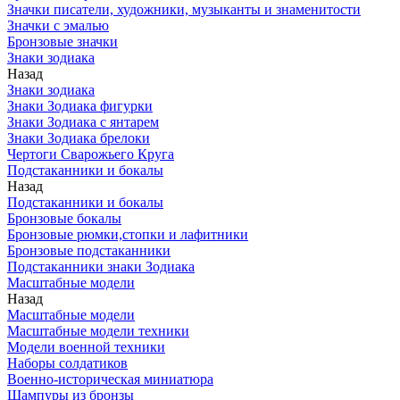
Значки писатели, художники, музыканты и знаменитости
Значки с эмалью
Бронзовые значки
Знаки зодиака
Назад
Знаки зодиака
Знаки Зодиака фигурки
Знаки Зодиака с янтарем
Знаки Зодиака брелоки
Чертоги Сварожьего Круга
Подстаканники и бокалы
Назад
Подстаканники и бокалы
Бронзовые бокалы
Бронзовые рюмки,стопки и лафитники
Бронзовые подстаканники
Подстаканники знаки Зодиака
Масштабные модели
Назад
Масштабные модели
Масштабные модели техники
Модели военной техники
Наборы солдатиков
Военно-историческая миниатюра
Шампуры из бронзы