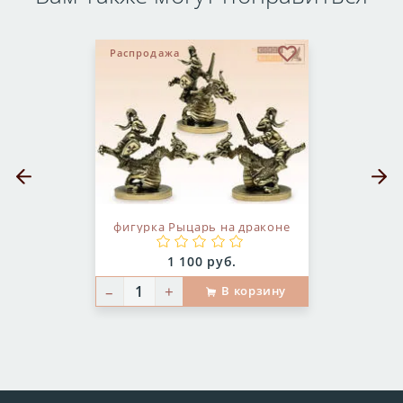
Распродажа
бранное
В избранное
Предыдущий слайд
Следующ
фигурка Рыцарь на драконе
Цена:
1 100 руб.
–
+
В корзину