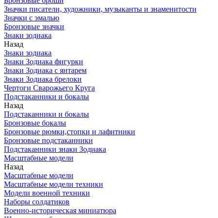
Бронзовые броши
Значки писатели, художники, музыканты и знаменитости
Значки с эмалью
Бронзовые значки
Знаки зодиака
Назад
Знаки зодиака
Знаки Зодиака фигурки
Знаки Зодиака с янтарем
Знаки Зодиака брелоки
Чертоги Сварожьего Круга
Подстаканники и бокалы
Назад
Подстаканники и бокалы
Бронзовые бокалы
Бронзовые рюмки,стопки и лафитники
Бронзовые подстаканники
Подстаканники знаки Зодиака
Масштабные модели
Назад
Масштабные модели
Масштабные модели техники
Модели военной техники
Наборы солдатиков
Военно-историческая миниатюра