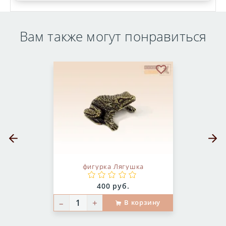
Вам также могут понравиться
бранное
В избранное
Предыдущий слайд
Следующ
фигурка Лягушка
Цена:
400 руб.
–
+
В корзину